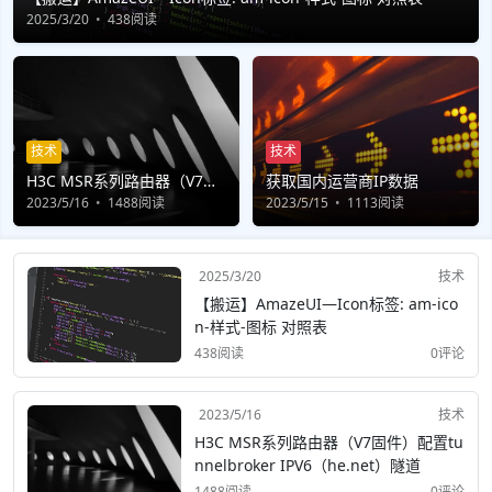
2025/3/20
438阅读
技术
技术
H3C MSR系列路由器（V7固
获取国内运营商IP数据
件）配置tunnelbroker IPV6
2023/5/16
1488阅读
2023/5/15
1113阅读
（he.net）隧道
2025/3/20
技术
【搬运】AmazeUI—Icon标签: am-ico
n-样式-图标 对照表
438阅读
0评论
2023/5/16
技术
H3C MSR系列路由器（V7固件）配置tu
nnelbroker IPV6（he.net）隧道
1488阅读
0评论