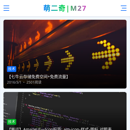
萌二奇|M27
技术
【七牛云存储免费空间+免费流量】
2016/3/1
2501阅读
技术
【搬运】AmazeUI—Icon标签: am-icon-样式-图标 对照表