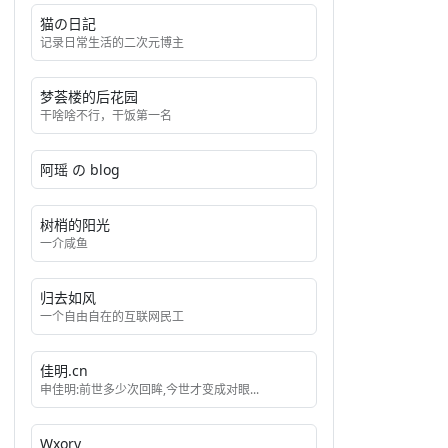
猫の日記
记录日常生活的二次元博主
梦荟楼的后花园
干啥啥不行，干饭第一名
阿瑶 の blog
树梢的阳光
一介咸鱼
归去如风
一个自由自在的互联网民工
佳明.cn
申佳明:前世多少次回眸,今世才变成对眼...
Wxory